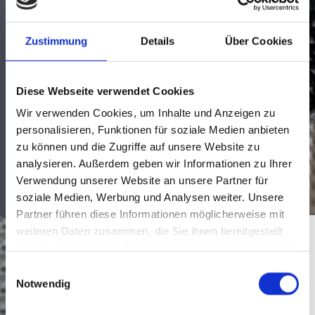
auch Anwendungen, wie beispielsweise der
Druck von gebürstetem Aluminium, Carbon
Zustimmung
Details
Über Cookies
und detailgetreuen Holznachbildungen.
Weiterhin bietet die Kombination
Diese Webseite verwendet Cookies
verschiedener Druckverfahren bzw.
Wir verwenden Cookies, um Inhalte und Anzeigen zu
Hybridverfahren eine spannende Möglichkeit,
personalisieren, Funktionen für soziale Medien anbieten
Oberflächen in eine neue Dimension zu bringen
zu können und die Zugriffe auf unsere Website zu
(3D-Optik).
analysieren. Außerdem geben wir Informationen zu Ihrer
Verwendung unserer Website an unsere Partner für
soziale Medien, Werbung und Analysen weiter. Unsere
Partner führen diese Informationen möglicherweise mit
weiteren Daten zusammen, die Sie ihnen bereitgestellt
haben oder die sie im Rahmen Ihrer Nutzung der Dienste
gesammelt haben.
Integrierte Funktionalität
Einwilligungsauswahl
Notwendig
Bei der Veredelung der Oberflächen spielt