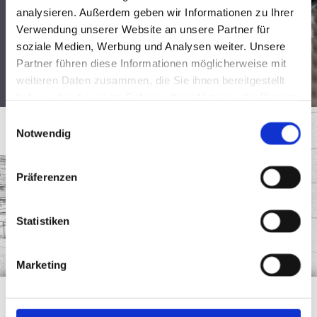
+49 7157 52996-17
analysieren. Außerdem geben wir Informationen zu Ihrer

Verwendung unserer Website an unsere Partner für
fm@rastersiebdruck.de

soziale Medien, Werbung und Analysen weiter. Unsere
Folgen Sie uns auf Linked In
Partner führen diese Informationen möglicherweise mit
weiteren Daten zusammen, die Sie ihnen bereitgestellt
haben oder die sie im Rahmen Ihrer Nutzung der Dienste
gesammelt haben.
Einwilligungsauswahl
Notwendig
Präferenzen
Statistiken
Marketing