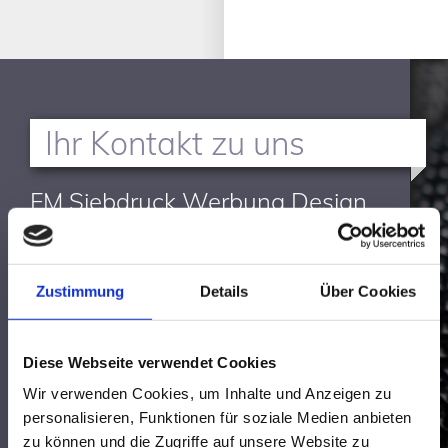
Ihr Kontakt zu uns
FM Siebdruck Werbung Design
GmbH
Zustimmung
Details
Über Cookies
Bonholzstr. 6
71111 Waldenbuch
Diese Webseite verwendet Cookies
Wir verwenden Cookies, um Inhalte und Anzeigen zu
personalisieren, Funktionen für soziale Medien anbieten
+49 7157 52996-11

zu können und die Zugriffe auf unsere Website zu